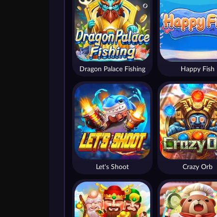
Dragon Palace Fishing
Happy Fish
Let's Shoot
Crazy Orb