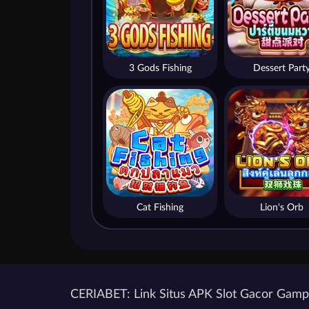
3 Gods Fishing
Dessert Part
Cat Fishing
Lion's Orb
CERIABET: Link Situs APK Slot Gacor Gamp