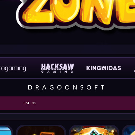
DRAGOONSOFT
FISHING