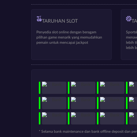
TARUHAN SLOT
T
Penyedia slot online dengan beragam
Sports
pilihan game menarik yang memudahkan
menawa
pemain untuk mencapai jackpot
lebih 
lebih 
* Selama bank maintenance dan bank offline deposit dan pen