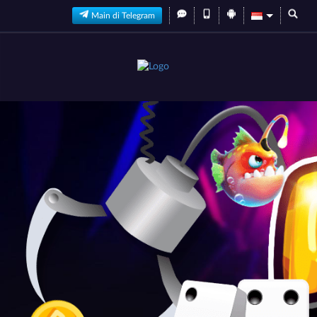
Main di Telegram