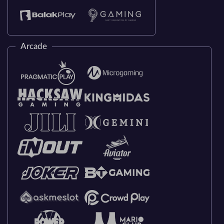
Arcade