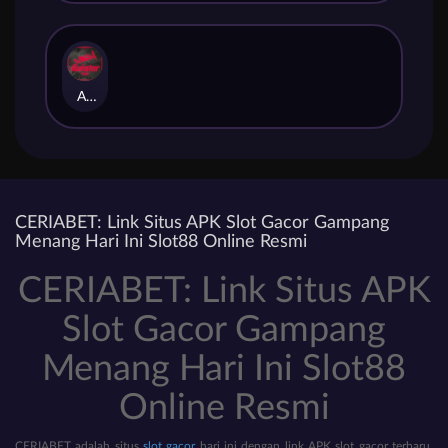
Aviator
CERIABET: Link Situs APK Slot Gacor Gampang
Menang Hari Ini Slot88 Online Resmi
CERIABET: Link Situs APK
Slot Gacor Gampang
Menang Hari Ini Slot88
Online Resmi
CERIABET adalah situs
slot gacor
hari ini dengan link APK slot gacor terbaru,