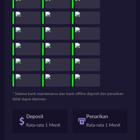
* Selama bank maintenance dan bank offline deposit dan penarikan
tidak dapat diproses
Deposit
Penarikan
Rata-rata 1 Menit
Rata-rata 1 Menit