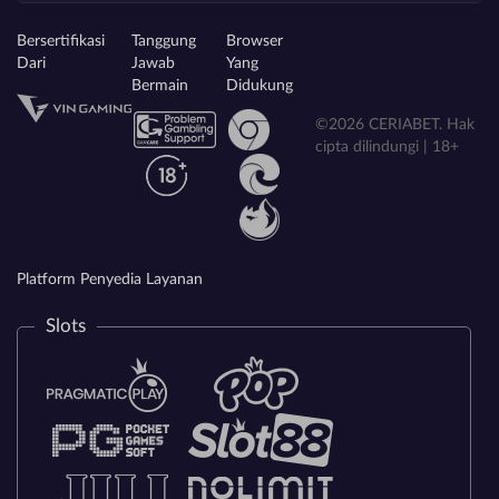
Bersertifikasi
Tanggung
Browser
Dari
Jawab
Yang
Bermain
Didukung
©2026 CERIABET. Hak
cipta dilindungi | 18+
Platform Penyedia Layanan
Slots