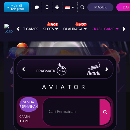
Main di
MASUK
DAF
Telegram
HOT GAMES
SLOTS
OLAHRAGA
CRASH GAME
LIV
AVIATOR
SEMUA
PERMAINAN
CRASH
GAME