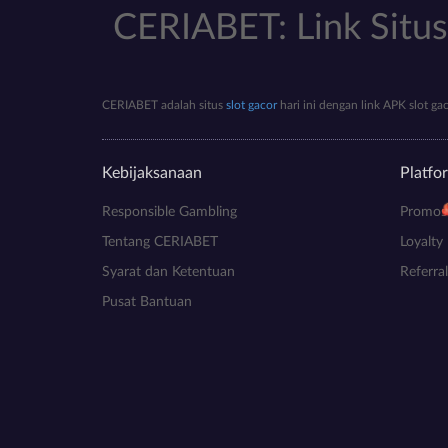
CERIABET: Link Situ
CERIABET adalah situs
slot gacor
hari ini dengan link APK slot g
Kebijaksanaan
Platfo
Responsible Gambling
Promos
Tentang CERIABET
Loyalty
Syarat dan Ketentuan
Referral
Pusat Bantuan