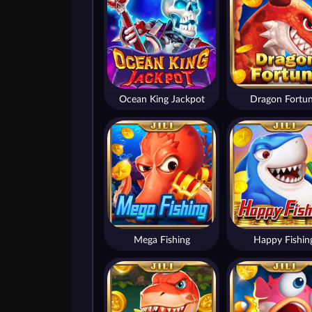
Ocean King Jackpot
Dragon Fortu
Mega Fishing
Happy Fishin