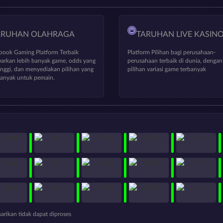
ARUHAN OLAHRAGA
TARUHAN LIVE KASIN
book Gaming Platform Terbaik
Platform Pilihan bagi perusahaan-
rkan lebih banyak game, odds yang
perusahaan terbaik di dunia, dengan
tinggi, dan menyediakan pilihan yang
pilihan variasi game terbanyak
banyak untuk pemain.
arikan tidak dapat diproses