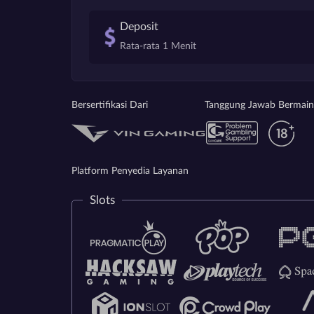
Deposit
Rata-rata 1 Menit
Bersertifikasi Dari
Tanggung Jawab Bermain
Platform Penyedia Layanan
Slots