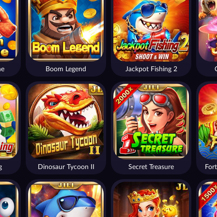
ne
Boom Legend
Jackpot Fishing 2
g
Dinosaur Tycoon II
Secret Treasure
For