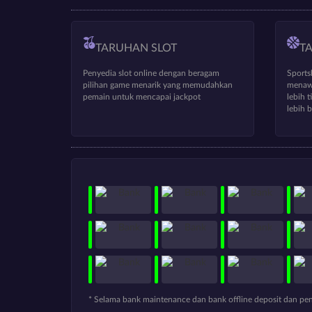
TARUHAN SLOT
T
Penyedia slot online dengan beragam
Sports
pilihan game menarik yang memudahkan
menawa
pemain untuk mencapai jackpot
lebih 
lebih 
* Selama bank maintenance dan bank offline deposit dan pen