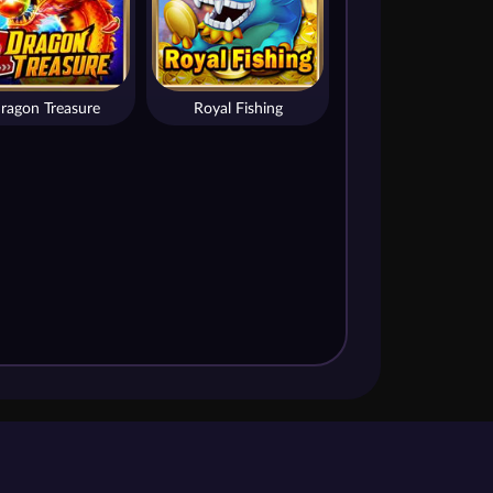
ragon Treasure
Royal Fishing