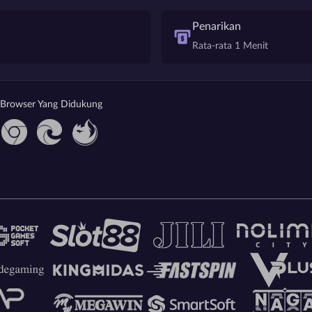
Penarikan
Rata-rata 1 Menit
Browser Yang Didukung