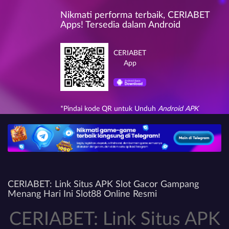
Nikmati performa terbaik, CERIABET
Apps! Tersedia dalam Android
CERIABET
App
*Pindai kode QR untuk Unduh
Android APK
CERIABET: Link Situs APK Slot Gacor Gampang
Menang Hari Ini Slot88 Online Resmi
CERIABET: Link Situs APK