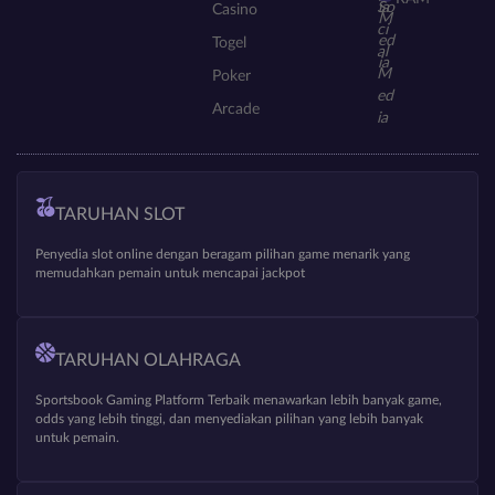
Casino
Togel
Poker
Arcade
TARUHAN SLOT
Penyedia slot online dengan beragam pilihan game menarik yang
memudahkan pemain untuk mencapai jackpot
TARUHAN OLAHRAGA
Sportsbook Gaming Platform Terbaik menawarkan lebih banyak game,
odds yang lebih tinggi, dan menyediakan pilihan yang lebih banyak
untuk pemain.