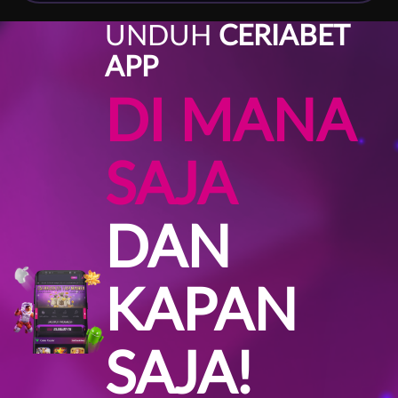
UNDUH
CERIABET
APP
DI MANA
SAJA
DAN
KAPAN
SAJA!