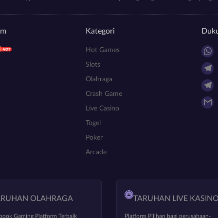
rm
Kategori
Duk
i
Hot Games
Slots
Olahraga
Crash Game
Live Casino
Togel
Poker
Arcade
ARUHAN OLAHRAGA
TARUHAN LIVE KASIN
book Gaming Platform Terbaik
Platform Pilihan bagi perusahaan-