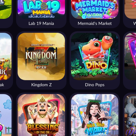
Lab 19 Mania
Mermaid's Market
W
ak
Kingdom Z
Dino Pops