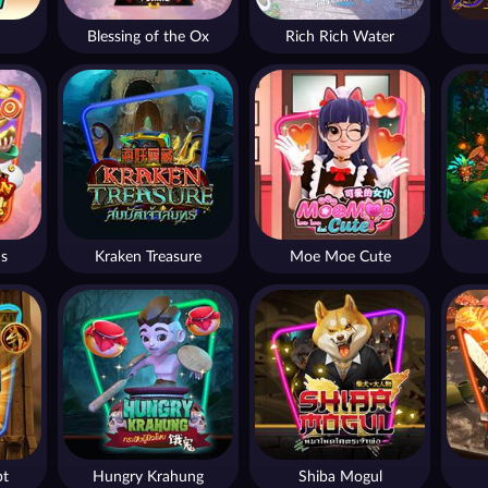
Blessing of the Ox
Rich Rich Water
ds
Kraken Treasure
Moe Moe Cute
pt
Hungry Krahung
Shiba Mogul