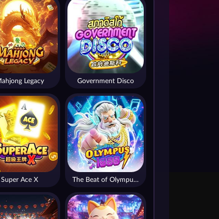
ahjong Legacy
Government Disco
Super Ace X
The Beat of Olympus 1000