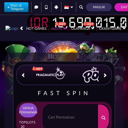
Main di
MASUK
DAF
Telegram
IDR
12,699,015,
HOT GAMES
SLOTS
OLAHRAGA
CRASH GAME
FAST SPIN
SEMUA
PERMAINAN
TOP
SLOTS
20