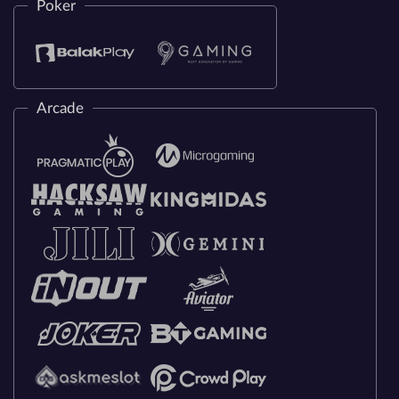
Poker
Arcade