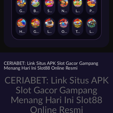
Guardian of the Museum
Beasts Of Luck
Sweet Frenzy
Nutty Riches
Leprechaun Bonanza
Pumpkins Go Lucky
Heavenly Fortunes
Ganesha Luck
Legend Of Eagle
Oceanic Melodies
Triple Happiness
Loki
CERIABET: Link Situs APK Slot Gacor Gampang
Menang Hari Ini Slot88 Online Resmi
CERIABET: Link Situs APK
Slot Gacor Gampang
Menang Hari Ini Slot88
Online Resmi