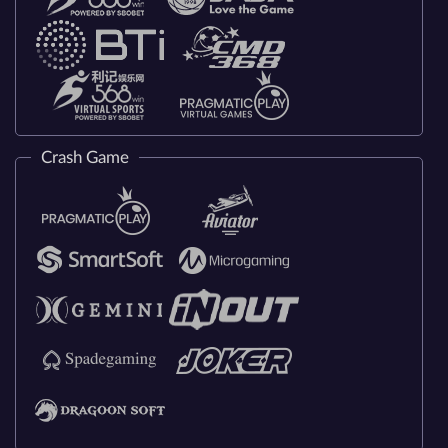
Crash Game