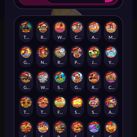
The Great Safari
Royale House
Wild Calavera
Caribbean Riches
Adventure To The West
Mahjong Princess
Golden Moon Empire
Neko Riches
Royal Katt
Poker Ways
Jungle Quest
Yeti Boom
Gold Rush Cowboys
Wild Wet Win
Spirit of the Sea
Goal Go Win
Ranger Showdown
City of Jewels
Tiki Rush
The Nutcrackers
Farm Of Fortune
Spin and Win
Sexy Vegas
Alien Smash