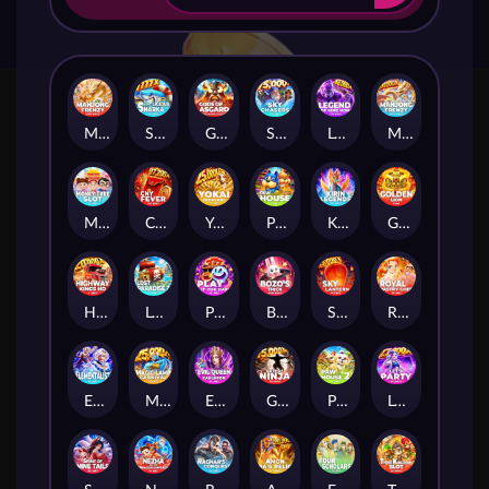
Mahjong Frenzy
Sharkalicious
Gods of Asgard
Sky Chasers
Legend of King Kong
Mahjong Frenzy : Tiles of Fortunes
Money Tree Slot
CNY Fever
Yokai Treasure
Paw House
Kirin Legends
Golden Lion
Highway Kings HD
Lost Paradise 2
Play If You Dare
Bozo's Trick
Sky Lantern
Royal Pastry Chef
Elementalist
Magic Lamp Carnival
Evil Queen Cauldron
Gate of Ninja
Paw House 2
Let's Party