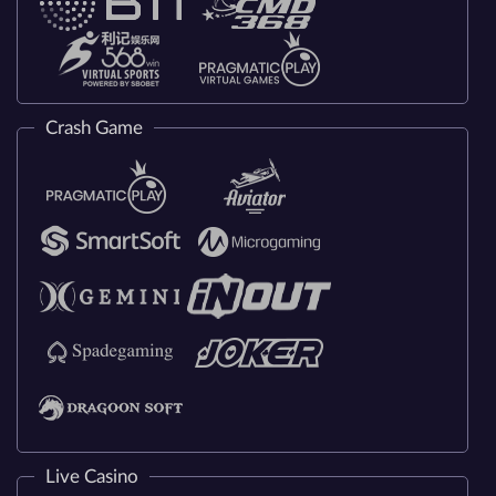
Crash Game
Live Casino