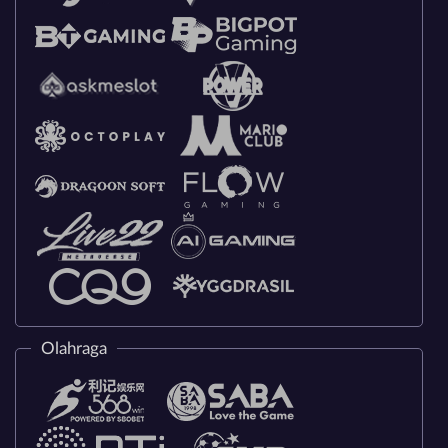
Olahraga