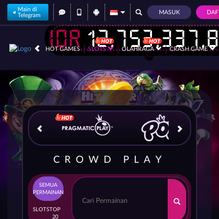
Main di
MASUK
DAF
Telegram
IDR
12,753,339,
HOT GAMES
SLOTS
OLAHRAGA
CRASH GAME
CROWD PLAY
SEMUA
PERMAINAN
SLOTS
TOP
20