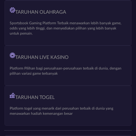
TARUHAN OLAHRAGA
Sportsbook Gaming Platform Terbaik menawarkan lebih banyak game,
odds yang lebih tinggi, dan menyediakan pilihan yang lebih banyak
untuk pemain.
TARUHAN LIVE KASINO
Platform Pilihan bagi perusahaan-perusahaan terbaik di dunia, dengan
pilihan variasi game terbanyak
TARUHAN TOGEL
Platform togel yang menarik dari perusahan terbaik di dunia yang
menawarkan hadiah kemenangan besar