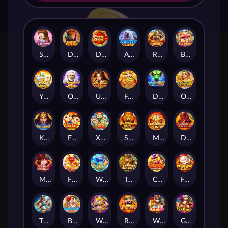
Since I'm here
Diamond buffalo
Dragon Gem2
Arctic Clash
ROMAN WARRIOR
Big Eater
Yuanbao Mahjong
Olympus - Zeus
Unparalleled Phoenix Dynasty
Fortune's Treasure
Dragon777
OLYMPUS DEMETER
KING ARTHUR
Fuwa Baoxi
X'Mas LABUBU
SAFARI HEAT 2-MULTIPLY FUN
Money Rush
Dragon’s Treasures
Mansion Battle Royale
Fire Dragon
Water Dragon
Treasure Hunters
Circus-Lucky Mix
Fortune Cat
Time Machine
Beach Baby
Wonderland
Rich Fortune
Weird Xmas2
Gold Fairy 2