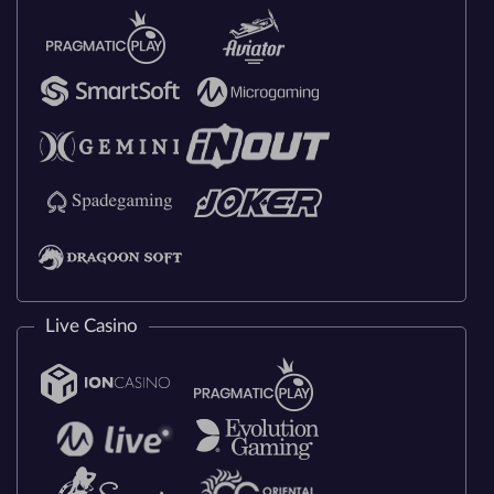
Live Casino